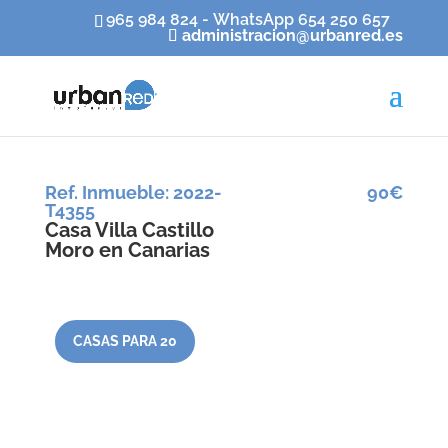
965 984 824 - WhatsApp 654 250 657
administracion@urbanred.es
Ref. Inmueble
:
2022-
90€
T4355
Casa Villa Castillo
Moro en Canarias
CASAS PARA 20