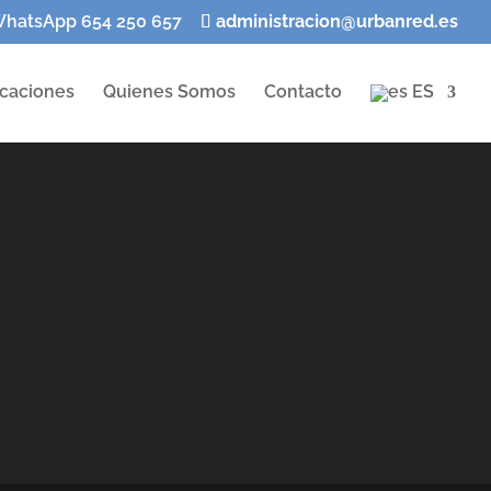
WhatsApp 654 250 657
administracion@urbanred.es
acaciones
Quienes Somos
Contacto
ES