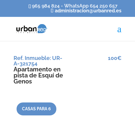
965 984 824 - WhatsApp 654 250 657
administracion@urbanred.es
Ref. Inmueble
:
UR-
100€
A-321754
Apartamento en
pista de Esquí de
Genos
CASAS PARA 6