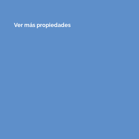
Ver más propiedades
CASAS PARA 3
Estudio con piscina en la zona de
Puerto de la Cruz
100€
Ref. Inmueble
:
UR-V-380592
MÁS INFO
CASAS PARA 4
Apartamento en San Marcos, Icod
de los Vinos