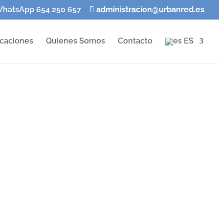
WhatsApp 654 250 657
administracion@urbanred.es
acaciones
Quienes Somos
Contacto
ES