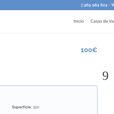
965 984 824 - 
Inicio
Casas de V
100€
Superfície
:
320