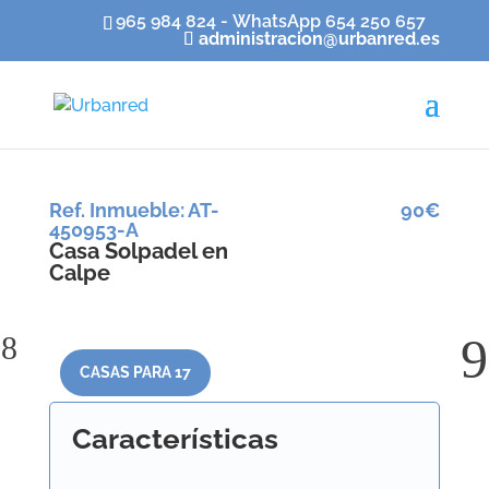
965 984 824 - WhatsApp 654 250 657
administracion@urbanred.es
Ref. Inmueble
:
AT-
90€
450953-A
Casa Solpadel en
Calpe
CASAS PARA 17
Características