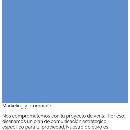
Estudio en Benidorm
100€
Ref. Inmueble
:
UR-A-448083
MÁS INFO
Apartamento en Calpe a 150 m de la playa
100€
Ref. Inmueble
:
UR-A-307073
MÁS INFO
Marketing y promoción
Nos comprometemos con tu proyecto de venta. Por eso,
diseñamos un plan de comunicación estratégico
específico para tu propiedad. Nuestro objetivo es