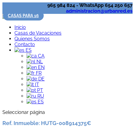
965 984 824 - WhatsApp 654 250 657
administracion@urbanred.es
CASAS PARA 16
Inicio
Casas de Vacaciones
Quienes Somos
Contacto
ES
CA
NL
EN
FR
DE
IT
PT
RU
ES
Seleccionar página
Ref. Inmueble
:
HUTG-008914
375€