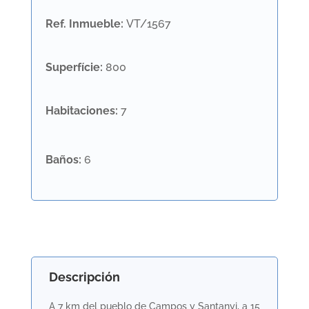
Ref. Inmueble
:
VT/1567
Superfície
:
800
Habitaciones
:
7
Baños
:
6
Descripción
A 7 km del pueblo de Campos y Santanyi, a 15