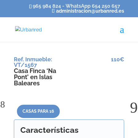
965 984 824 - WhatsApp 654 250 657
administracion@urbanred.es
Ref. Inmueble
:
110€
VT/1567
Casa Finca ‘Na
Pont’ en Islas
Baleares
CASAS PARA 16
Características