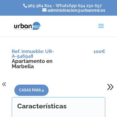
965 984 824 - WhatsApp 654 250 657
administracion@urbanred.es
Ref. Inmueble
:
UR-
100€
A-546948
Apartamento en
Marbella
CASAS PARA 4
Características